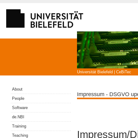
Search
Universität Bielefeld
|
CeBiTec
About
Impressum - DSGVO up
People
Software
de.NBI
Training
Impressum/Di
Teaching